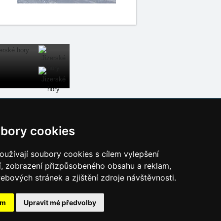
Naše servery:
bory cookies
České hory
Slovenské hory
užívají soubory cookies s cílem vylepšení
Chorvatsko
í, zobrazení přizpůsobeného obsahu a reklam,
Alpy
ebových stránek a zjištění zdroje návštěvnosti.
Itálie
ám
Upravit mé předvolby