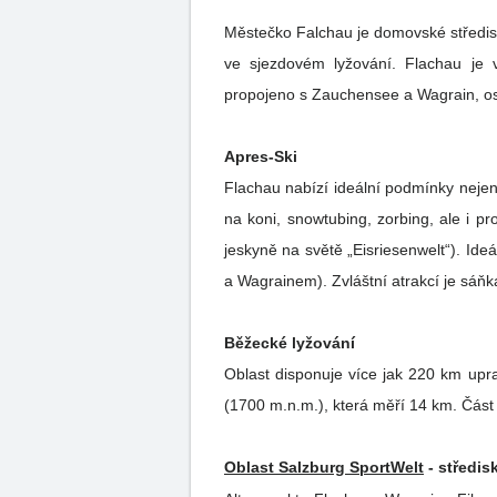
Městečko Falchau je domovské středis
ve sjezdovém lyžování. Flachau je v
propojeno s Zauchensee a Wagrain, ost
Apres-Ski
Flachau nabízí ideální podmínky nejen 
na koni, snowtubing, zorbing, ale i pro tzv. extrémní sporty jako je jeskyňářství (nedaleko Flachau u městečka Werfen se nachází největší ledová
jeskyně na světě „Eisriesenwelt“). Ide
a Wagrainem). Zvláštní atrakcí je sáňka
Běžecké lyžování
Oblast disponuje více jak 220 km upr
(1700 m.n.m.), která měří 14 km. Část 
Oblast Salzburg SportWelt
- středis