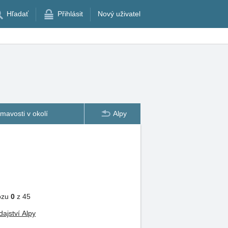
Hľadať
Přihlásit
Nový uživatel
ímavosti v okolí
Alpy
vozu
0
z 45
ajství Alpy