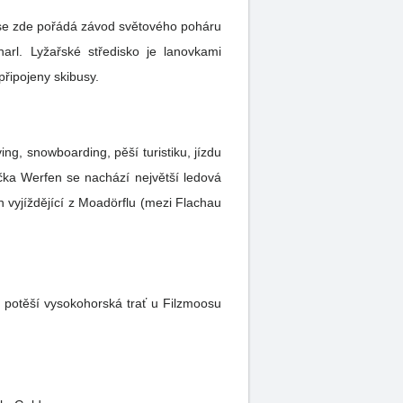
 se zde pořádá závod světového poháru
arl. Lyžařské středisko je lanovkami
připojeny skibusy.
ng, snowboarding, pěší turistiku, jízdu
n vyjíždějící z Moadörflu (mezi Flachau
 potěší vysokohorská trať u Filzmoosu