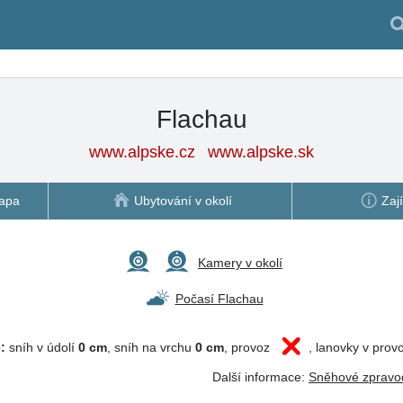
Flachau
www.alpske.cz
www.alpske.sk
apa
Ubytování v okolí
Zaj
Kamery v okolí
Počasí Flachau
:
sníh v údolí
0 cm
, sníh na vrchu
0 cm
, provoz
, lanovky v pro
Další informace:
Sněhové zpravod