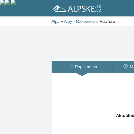
Alpy
»
Alpy - Rakousko
»
Flachau
Popis místa
M
Aktuálně