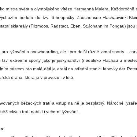
ko mistra světa a olympijského vítěze Hermanna Maiera. Každoročně
ýchozím bodem do tzv. tříhoupačky Zauchensee-Flachauwinkl-Klein
atní skiareály (Filzmoos, Radstadt, Eben, St.Johann im Pongau) jsou 
pro lyžování a snowboarding, ale i pro další různé zimní sporty – carvi
álním místem pro malé děti je areál na střední stanici lanovky der Rote
řská dráha, která je v provozu i v létě.
avovaných běžeckých tratí a vstup na ně je bezplatný. Náročné lyžaře
běžeckých tratí nabízí i večerní lyžování.
ka: