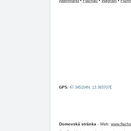
Altenmarkt
•
Flachau
•
Wagrain
•
Filzm
GPS:
47.345104N, 13.393707E
Domovská stránka
-
Web:
www.flacha