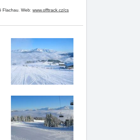
ě Flachau.
Web:
www.offtrack.cz/cs