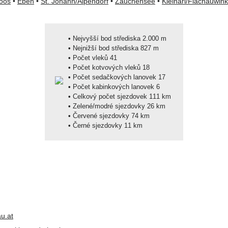
oos
•
Eben
•
St. Johann/Alpendorf
•
Zauchensee
•
Kleinarl/Flachauwink
•
Nejvyšší bod střediska 2.000 m
•
Nejnižší bod střediska 827 m
•
Počet vleků 41
•
Počet kotvových vleků 18
•
Počet sedačkových lanovek 17
•
Počet kabinkových lanovek 6
•
Celkový počet sjezdovek 111 km
•
Zelené/modré sjezdovky 26 km
•
Červené sjezdovky 74 km
•
Černé sjezdovky 11 km
u.at