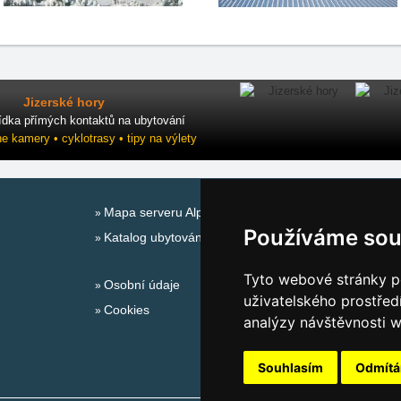
Jizerské hory
ídka přímých kontaktů na ubytování
ne kamery • cyklotrasy • tipy na výlety
Mapa serveru Alpy - Rakousko
Používáme sou
Katalog ubytování
Tyto webové stránky po
Osobní údaje
uživatelského prostřed
Cookies
analýzy návštěvnosti w
Souhlasím
Odmít